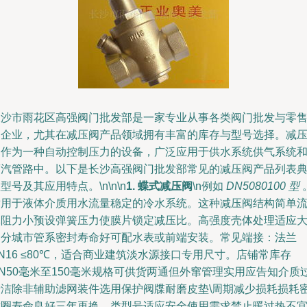
长沙市雨花区高强阀门批发部是一家专业从事各类阀门批发与零
的企业，尤其在减压阀产品领域拥有丰富的库存与型号选择。减
阀作为一种自动控制压力的设备，广泛应用于供水系统供气系统
蒸汽管路中。以下是长沙高强阀门批发部常见的减压阀产品列表
型号及其应用特点。\n\n\n
1. 蝶式减压阀
\n例如
DN5080100 型
适用于液体介质用水流量稳定的冷水系统。这种减压阀结构简单
体阻力小预设弹簧压力使膜片锁定减压比。高强度壳体处理适应
部分城市管系密封寿命好可配水表或前端安装。常见端接：法兰
N16 ≤80℃，适合商业建筑淡水源接口专用尺寸。店铺常库存
N50毫米至150毫米规格可供货两通但外窜管理实用应告知介质
清洁除非辅助滤网装件选用保护阀牒耐磨皮垫\周期减少损耗损耗
封圈寿命良好三年再换。类型号适应安全使用需求禁止暖过热不